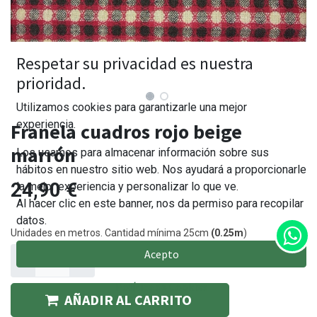
Respetar su privacidad es nuestra
prioridad.
Utilizamos cookies para garantizarle una mejor
experiencia.
Franela cuadros rojo beige
marrón
Los usamos para almacenar información sobre sus
hábitos en nuestro sitio web. Nos ayudará a proporcionarle
24,90
€
la mejor experiencia y personalizar lo que ve.
Al hacer clic en este banner, nos da permiso para recopilar
datos.
Unidades en metros. Cantidad mínima 25cm
(0.25m
)
Acepto
Política de Cookies
AÑADIR AL CARRITO