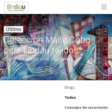
Último
Colección Maite Cobo
para Lindau tejidos
El arte se cose, se viste y se siente.
Blogs:
Todos
​Consejos de vacaciones