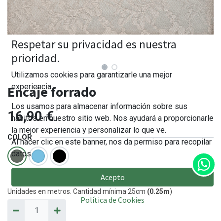
Respetar su privacidad es nuestra
prioridad.
Utilizamos cookies para garantizarle una mejor
experiencia.
Encaje forrado
Los usamos para almacenar información sobre sus
16,90
€
hábitos en nuestro sitio web. Nos ayudará a proporcionarle
la mejor experiencia y personalizar lo que ve.
COLOR
Al hacer clic en este banner, nos da permiso para recopilar
datos.
Acepto
Unidades en metros. Cantidad mínima 25cm
(0.25m
)
Política de Cookies