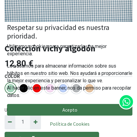
Respetar su privacidad es nuestra
prioridad.
Colección vichy algodón
Utilizamos cookies para garantizarle una mejor
experiencia.
12,80
€
Los usamos para almacenar información sobre sus
hábitos en nuestro sitio web. Nos ayudará a proporcionarle
COLOR
la mejor experiencia y personalizar lo que ve.
Al hacer clic en este banner, nos da permiso para recopilar
datos.
Acepto
Unidades en metros. Cantidad mínima 25cm
(0.25m
)
Política de Cookies