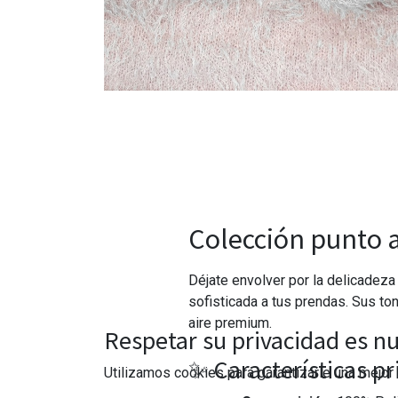
Colección punto a
Déjate envolver por la delicadeza
sofisticada a tus prendas. Sus to
aire premium.
Respetar su privacidad es nu
✨ Características pr
Utilizamos cookies para garantizarle una mejor 