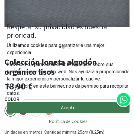
Respetar su privacidad es nuestra
prioridad.
Utilizamos cookies para garantizarle una mejor
experiencia.
Colección loneta algodón
Los usamos para almacenar información sobre sus
orgánico lisos
hábitos en nuestro sitio web. Nos ayudará a proporcionarle
la mejor experiencia y personalizar lo que ve.
13,90
€
Al hacer clic en este banner, nos da permiso para recopilar
datos.
COLOR
Acepto
Política de Cookies
Unidades en metros. Cantidad mínima 25cm
(0.25m
)