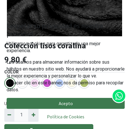
Respetar su privacidad es nuestra
prioridad.
Colección lisos coralina
Utilizamos cookies para garantizarle una mejor
experiencia.
9,80
€
Los usamos para almacenar información sobre sus
hábitos en nuestro sitio web. Nos ayudará a proporcionarle
COLOR
la mejor experiencia y personalizar lo que ve.
Al hacer clic en este banner, nos da permiso para recopilar
datos.
Acepto
Unidades en metros. Cantidad mínima 25cm
(0.25m
)
Política de Cookies