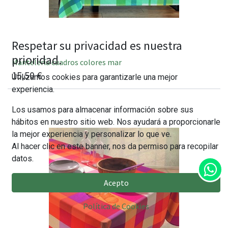
Respetar su privacidad es nuestra
prioridad.
Mantelería cuadros colores mar
15,50
€
Utilizamos cookies para garantizarle una mejor
experiencia.
Los usamos para almacenar información sobre sus
hábitos en nuestro sitio web. Nos ayudará a proporcionarle
la mejor experiencia y personalizar lo que ve.
Al hacer clic en este banner, nos da permiso para recopilar
datos.
Acepto
Política de Cookies