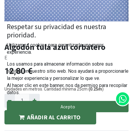
Respetar su privacidad es nuestra
prioridad.
Algodón tula azul corbatero
Utilizamos cookies para garantizarle una mejor
experiencia.
E
Los usamos para almacenar información sobre sus
12,80
€
hábitos en nuestro sitio web. Nos ayudará a proporcionarle
la mejor experiencia y personalizar lo que ve.
Al hacer clic en este banner, nos da permiso para recopilar
Unidades en metros. Cantidad mínima 25cm
(0.25m
)
datos.
Acepto
AÑADIR AL CARRITO
Política de Cookies