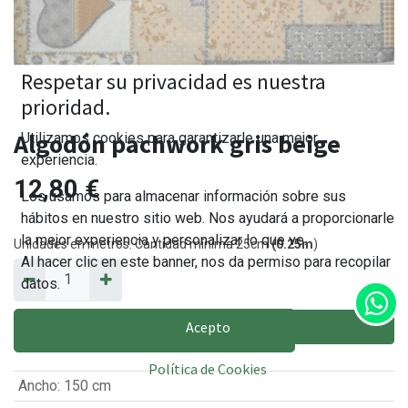
Respetar su privacidad es nuestra
prioridad.
Algodón pachwork gris beige
Utilizamos cookies para garantizarle una mejor
experiencia.
12,80
€
Los usamos para almacenar información sobre sus
hábitos en nuestro sitio web. Nos ayudará a proporcionarle
la mejor experiencia y personalizar lo que ve.
Unidades en metros. Cantidad mínima 25cm
(0.25m
)
Al hacer clic en este banner, nos da permiso para recopilar
datos.
Acepto
AÑADIR AL CARRITO
Política de Cookies
Ancho
:
150 cm