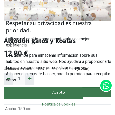
Respetar su privacidad es nuestra
prioridad.
Algodón gatos y koalas
Utilizamos cookies para garantizarle una mejor
experiencia.
12,80
€
Los usamos para almacenar información sobre sus
hábitos en nuestro sitio web. Nos ayudará a proporcionarle
la mejor experiencia y personalizar lo que ve.
Unidades en metros. Cantidad mínima 25cm
(0.25m
)
Al hacer clic en este banner, nos da permiso para recopilar
datos.
Acepto
AÑADIR AL CARRITO
Política de Cookies
Ancho
:
150 cm