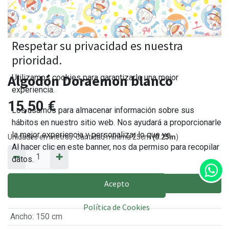
Respetar su privacidad es nuestra
prioridad.
Algodón Doraemon blanco
Utilizamos cookies para garantizarle una mejor
experiencia.
15,50
€
Los usamos para almacenar información sobre sus
hábitos en nuestro sitio web. Nos ayudará a proporcionarle
la mejor experiencia y personalizar lo que ve.
Unidades en metros. Cantidad mínima 25cm
(0.25m
)
Al hacer clic en este banner, nos da permiso para recopilar
datos.
Acepto
AÑADIR AL CARRITO
Política de Cookies
Ancho
:
150 cm