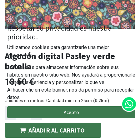
Respetar su privacidad es nuestra
prioridad.
Utilizamos cookies para garantizarle una mejor
Algodón digital Pasley verde
experiencia.
botella
Los usamos para almacenar información sobre sus
hábitos en nuestro sitio web. Nos ayudará a proporcionarle
18,50
€
la mejor experiencia y personalizar lo que ve.
Al hacer clic en este banner, nos da permiso para recopilar
datos.
Unidades en metros. Cantidad mínima 25cm
(0.25m
)
Acepto
Política de Cookies
AÑADIR AL CARRITO