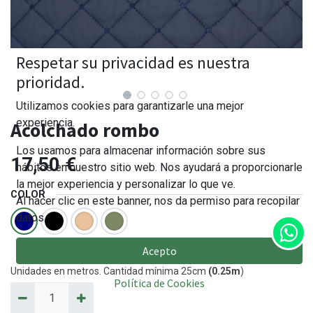
Respetar su privacidad es nuestra
prioridad.
Utilizamos cookies para garantizarle una mejor
experiencia.
Acolchado rombo
Los usamos para almacenar información sobre sus
17,50
€
hábitos en nuestro sitio web. Nos ayudará a proporcionarle
la mejor experiencia y personalizar lo que ve.
COLOR
Al hacer clic en este banner, nos da permiso para recopilar
datos.
Acepto
Unidades en metros. Cantidad mínima 25cm
(0.25m
)
Política de Cookies