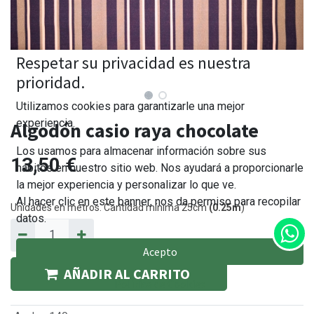
Respetar su privacidad es nuestra
prioridad.
Utilizamos cookies para garantizarle una mejor
experiencia.
Algodón casio raya chocolate
Los usamos para almacenar información sobre sus
13,50
€
hábitos en nuestro sitio web. Nos ayudará a proporcionarle
la mejor experiencia y personalizar lo que ve.
Al hacer clic en este banner, nos da permiso para recopilar
Unidades en metros. Cantidad mínima 25cm
(0.25m
)
datos.
Acepto
AÑADIR AL CARRITO
Política de Cookies