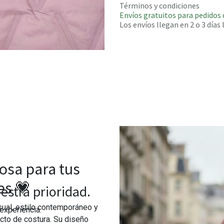
Términos y condiciones
Envíos gratuitos para pedidos 
Los envíos llegan en 2 o 3 días
osa para tus
es 💗
estra prioridad.
sual, estilo contemporáneo y
experiencia.
cto de costura. Su diseño