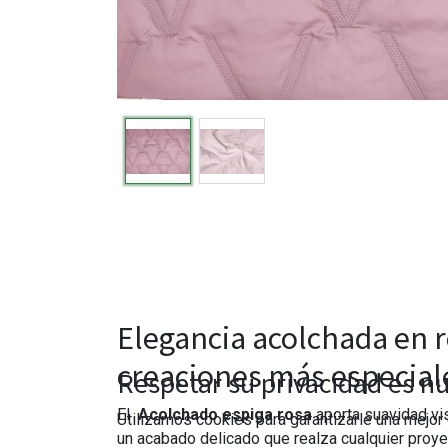
Elegancia acolchada en r
creaciones más especial
Respetar su privacidad es nu
El
Acolchado espiga rosa
aporta suavidad vi
Utilizamos cookies para garantizarle una mejor 
un acabado delicado que realza cualquier proye