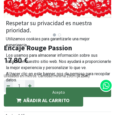
Respetar su privacidad es nuestra
prioridad.
Utilizamos cookies para garantizarle una mejor
experiencia.
Encaje Rouge Passion
Los usamos para almacenar información sobre sus
17,80
€
hábitos en nuestro sitio web. Nos ayudará a proporcionarle
la mejor experiencia y personalizar lo que ve.
Al hacer clic en este banner, nos da permiso para recopilar
Unidades en metros. Cantidad mínima 25cm
(0.25m
)
datos.
Acepto
AÑADIR AL CARRITO
Política de Cookies