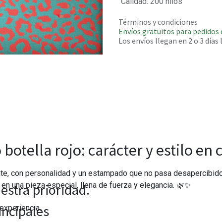
Calidad
:
200 hilos
Términos y condiciones
Envíos gratuitos para pedidos 
Los envíos llegan en 2 o 3 días
botella rojo: carácter y estilo en 
rante, con personalidad y un estampado que no pasa desapercibido
en una pieza especial, llena de fuerza y elegancia. 🌿✨
estra prioridad.
incipales
experiencia.