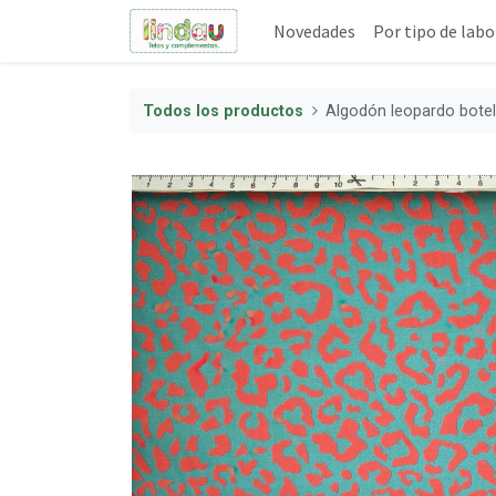
Novedades
Por tipo de labo
Todos los productos
Algodón leopardo botel