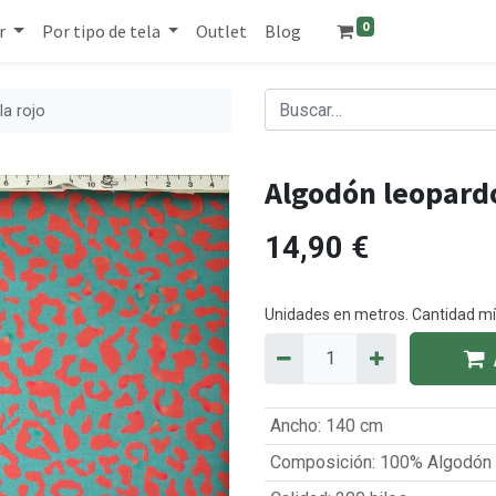
0
r
Por tipo de tela
Outlet
Blog
la rojo
Algodón leopardo
14,90
€
Unidades en metros. Cantidad 
Ancho
:
140 cm
Composición
:
100% Algodón