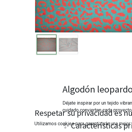
Algodón leopardo 
Déjate inspirar por un tejido vib
cuidado convierten cada proyecto 
Respetar su privacidad es nu
✨ Características pr
Utilizamos cookies para garantizarle una mejor 